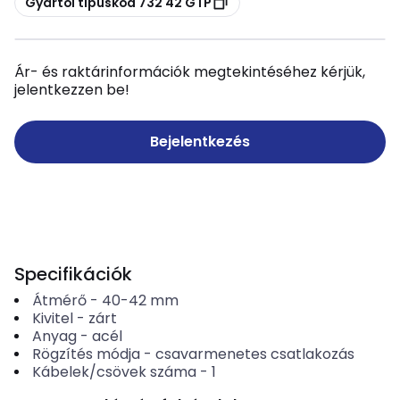
Gyártói típuskód 732 42 GTP
Ár- és raktárinformációk megtekintéséhez kérjük,
jelentkezzen be!
Bejelentkezés
Specifikációk
Átmérő
-
40-42
mm
Kivitel
-
zárt
Anyag
-
acél
Rögzítés módja
-
csavarmenetes csatlakozás
Kábelek/csövek száma
-
1