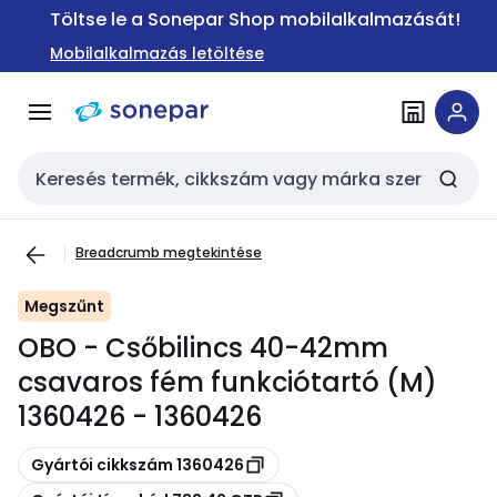
Ugrás a
Ugrás a
Töltse le a Sonepar Shop mobilalkalmazását!
navigációhoz
tartalomra
Mobilalkalmazás letöltése
Keresési bemenet
Breadcrumb megtekintése
Megszűnt
OBO - Csőbilincs 40-42mm
csavaros fém funkciótartó (M)
1360426 - 1360426
Másolás
Gyártói cikkszám 1360426
Másolás