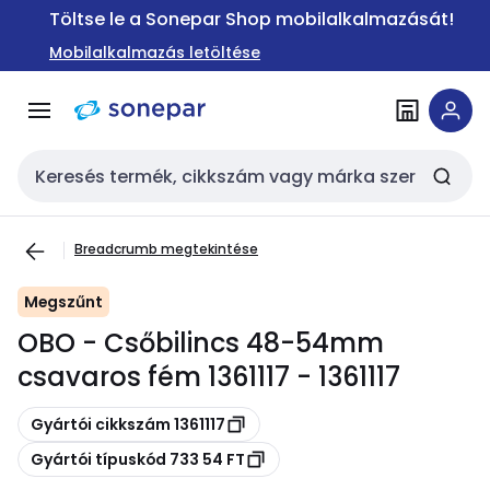
Ugrás a
Ugrás a
Töltse le a Sonepar Shop mobilalkalmazását!
navigációhoz
tartalomra
Mobilalkalmazás letöltése
Keresési bemenet
Breadcrumb megtekintése
Megszűnt
OBO - Csőbilincs 48-54mm
csavaros fém 1361117 - 1361117
Másolás
Gyártói cikkszám 1361117
Másolás
Gyártói típuskód 733 54 FT