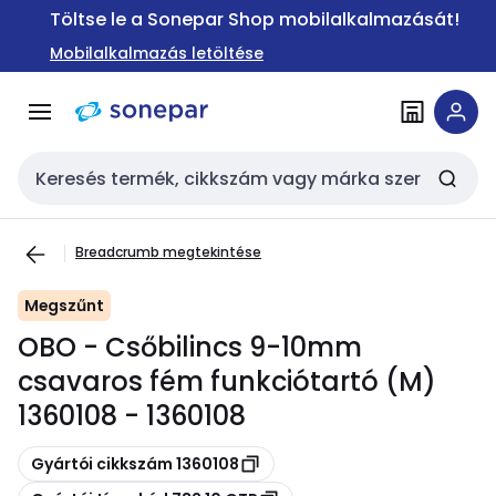
Ugrás a
Ugrás a
Töltse le a Sonepar Shop mobilalkalmazását!
navigációhoz
tartalomra
Mobilalkalmazás letöltése
Keresési bemenet
Breadcrumb megtekintése
Megszűnt
OBO - Csőbilincs 9-10mm
csavaros fém funkciótartó (M)
1360108 - 1360108
Másolás
Gyártói cikkszám 1360108
Másolás