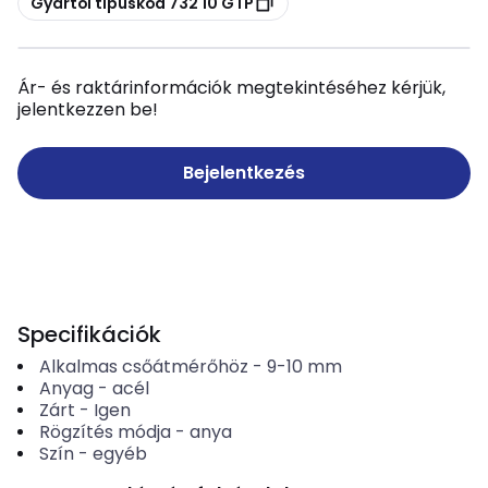
Gyártói típuskód 732 10 GTP
Ár- és raktárinformációk megtekintéséhez kérjük,
jelentkezzen be!
Bejelentkezés
Specifikációk
Alkalmas csőátmérőhöz
-
9-10
mm
Anyag
-
acél
Zárt
-
Igen
Rögzítés módja
-
anya
Szín
-
egyéb