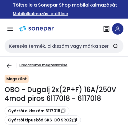
Ugrás a
Ugrás a
Töltse le a Sonepar Shop mobilalkalmazását!
navigációhoz
tartalomra
Mobilalkalmazás letöltése
Keresési bemenet
Breadcrumb megtekintése
Megszűnt
OBO - Dugalj 2x(2P+F) 16A/250V
4mod piros 6117018 - 6117018
Másolás
Gyártói cikkszám 6117018
Másolás
Gyártói típuskód SKS-D0 SRO2