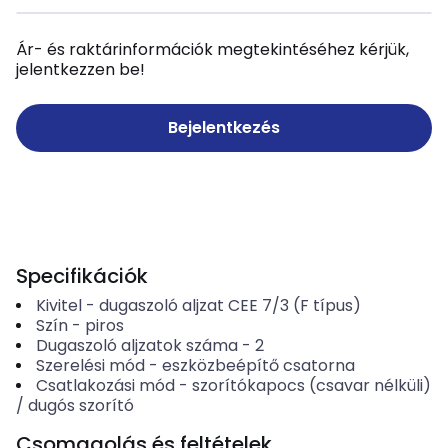
Ár- és raktárinformációk megtekintéséhez kérjük,
jelentkezzen be!
Bejelentkezés
Specifikációk
Kivitel
-
dugaszoló aljzat CEE 7/3 (F típus)
Szín
-
piros
Dugaszoló aljzatok száma
-
2
Szerelési mód
-
eszközbeépítő csatorna
Csatlakozási mód
-
szorítókapocs (csavar nélküli)
/ dugós szorító
Csomagolás és feltételek