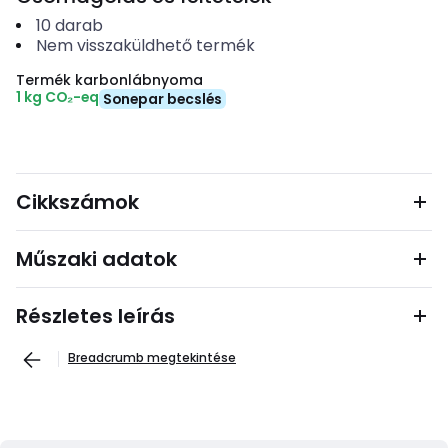
10
darab
Nem visszaküldhető termék
Termék karbonlábnyoma
1 kg CO₂-eq
Sonepar becslés
Cikkszámok
Műszaki adatok
Részletes leírás
Breadcrumb megtekintése