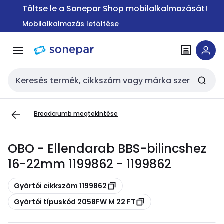
Ugrás a
Ugrás a
Töltse le a Sonepar Shop mobilalkalmazását!
navigációhoz
tartalomra
Mobilalkalmazás letöltése
Keresési bemenet
Breadcrumb megtekintése
OBO - Ellendarab BBS-bilincshez
16-22mm 1199862 - 1199862
Másolás
Gyártói cikkszám 1199862
Másolás
Gyártói típuskód 2058FW M 22 FT