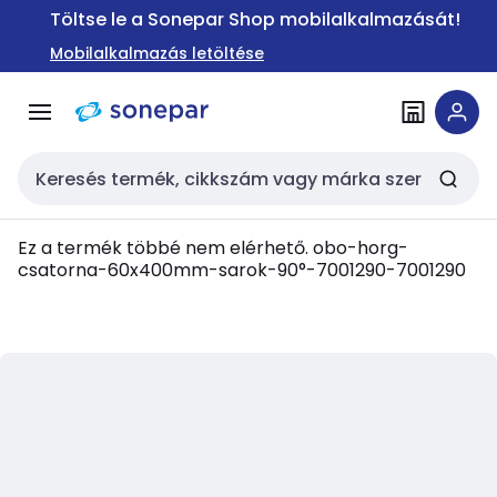
Ugrás a
Ugrás a
Töltse le a Sonepar Shop mobilalkalmazását!
navigációhoz
tartalomra
Mobilalkalmazás letöltése
Keresési bemenet
Ez a termék többé nem elérhető.
obo-horg-
csatorna-60x400mm-sarok-90°-7001290-7001290