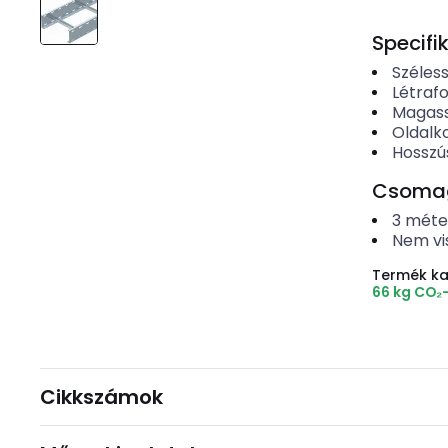
Specifi
Széles
Létrafo
Magas
Oldalko
Hosszú
Csomago
3
méte
Nem vi
Termék k
66 kg CO₂
Cikkszámok