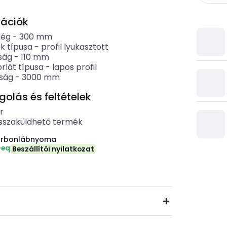
kációk
ség
-
300
mm
k típusa
-
profil lyukasztott
ság
-
110
mm
rlát típusa
-
lapos profil
ság
-
3000
mm
lás és feltételek
r
sszaküldhető termék
arbonlábnyoma
-eq
Beszállítói nyilatkozat