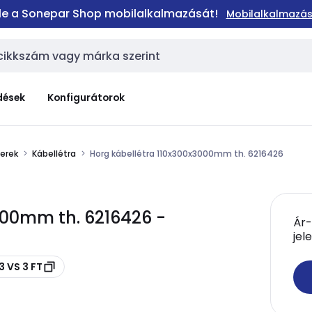
 le a Sonepar Shop mobilalkalmazását!
Mobilalkalmazás
dések
Konfigurátorok
erek
Kábellétra
Horg kábellétra 110x300x3000mm th. 6216426
000mm th. 6216426 -
Ár-
jel
3 VS 3 FT