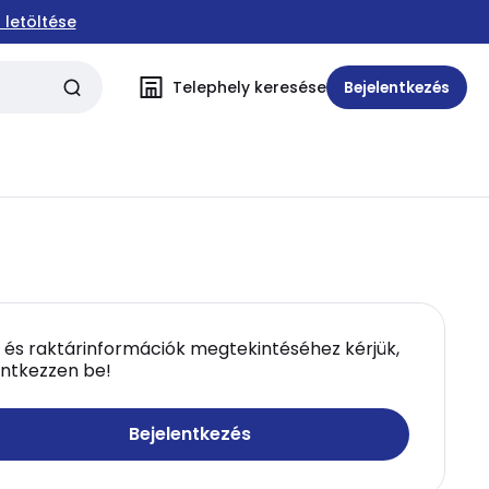
 letöltése
Telephely keresése
Bejelentkezés
 és raktárinformációk megtekintéséhez kérjük,
entkezzen be!
Bejelentkezés