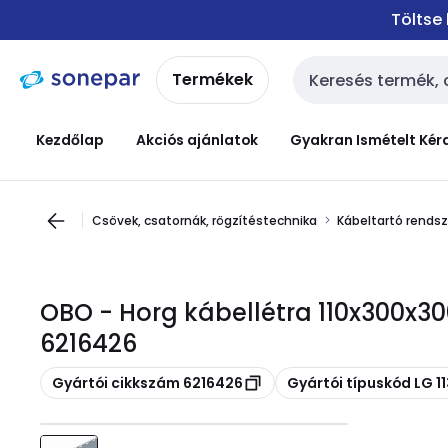
Ugrás a
Ugrás a
Töltse
navigációhoz
tartalomra
Termékek
Keresési bemenet
Kezdőlap
Akciós ajánlatok
Gyakran Ismételt Kér
Csövek, csatornák, rögzítéstechnika
Kábeltartó rendsz
OBO - Horg kábellétra 110x300x3
6216426
Másolás
Másolás
Gyártói cikkszám 6216426
Gyártói típuskód LG 11