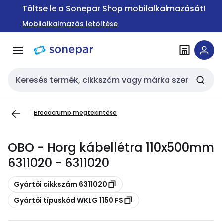
Ugrás a
Ugrás a
Töltse le a Sonepar Shop mobilalkalmazását!
navigációhoz
tartalomra
Mobilalkalmazás letöltése
Keresési bemenet
Breadcrumb megtekintése
OBO - Horg kábellétra 110x500mm
6311020 - 6311020
Másolás
Gyártói cikkszám 6311020
Másolás
Gyártói típuskód WKLG 1150 FS