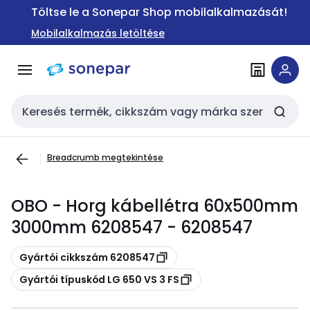
Ugrás a
Ugrás a
Töltse le a Sonepar Shop mobilalkalmazását!
navigációhoz
tartalomra
Mobilalkalmazás letöltése
Keresési bemenet
Breadcrumb megtekintése
OBO - Horg kábellétra 60x500mm
3000mm 6208547 - 6208547
Másolás
Gyártói cikkszám 6208547
Másolás
Gyártói típuskód LG 650 VS 3 FS