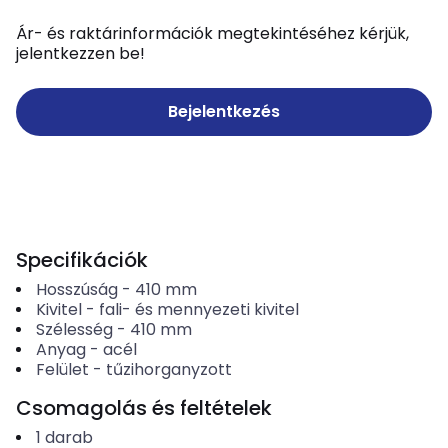
Ár- és raktárinformációk megtekintéséhez kérjük,
jelentkezzen be!
Bejelentkezés
Specifikációk
Hosszúság
-
410
mm
Kivitel
-
fali- és mennyezeti kivitel
Szélesség
-
410
mm
Anyag
-
acél
Felület
-
tűzihorganyzott
Csomagolás és feltételek
1
darab