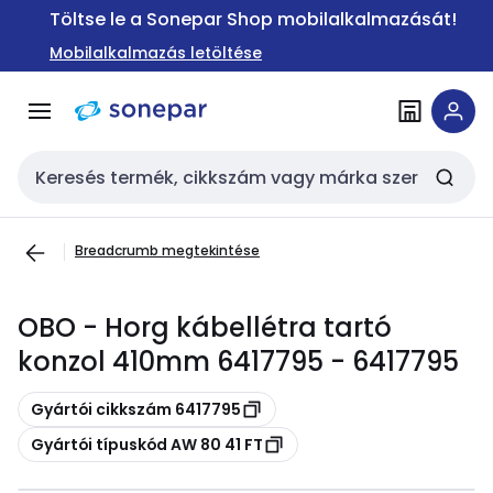
Ugrás a
Ugrás a
Töltse le a Sonepar Shop mobilalkalmazását!
navigációhoz
tartalomra
Mobilalkalmazás letöltése
Keresési bemenet
Breadcrumb megtekintése
OBO - Horg kábellétra tartó
konzol 410mm 6417795 - 6417795
Másolás
Gyártói cikkszám 6417795
Másolás
Gyártói típuskód AW 80 41 FT