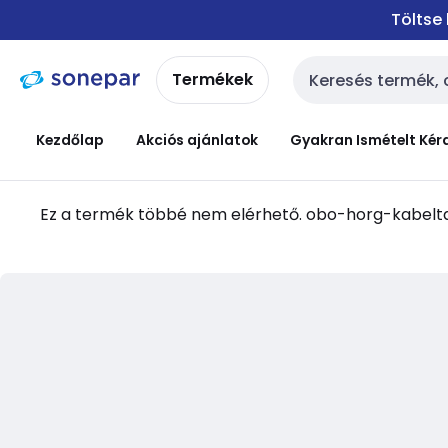
Ugrás a
Ugrás a
Töltse
navigációhoz
tartalomra
Termékek
Keresési bemenet
Kezdőlap
Akciós ajánlatok
Gyakran Ismételt Kér
Ez a termék többé nem elérhető.
obo-horg-kabelt