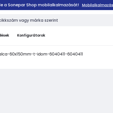
 le a Sonepar Shop mobilalkalmazását!
Mobilalkalmazás
dések
Konfigurátorok
alca-60x150mm-t-idom-6040411-6040411