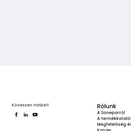
Kövessen minket!
Rólunk
A Soneparról
A termékkatal
Megfelelőség és
Karrier