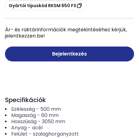
Másolás
Gyártói típuskód RKSM 650 FS
Ár- és raktárinformációk megtekintéséhez kérjük,
jelentkezzen be!
Bejelentkezés
Specifikációk
Szélesség
-
500
mm
Magasság
-
60
mm
Hosszúság
-
3050
mm
Anyag
-
acél
Felület
-
szalaghorganyzott