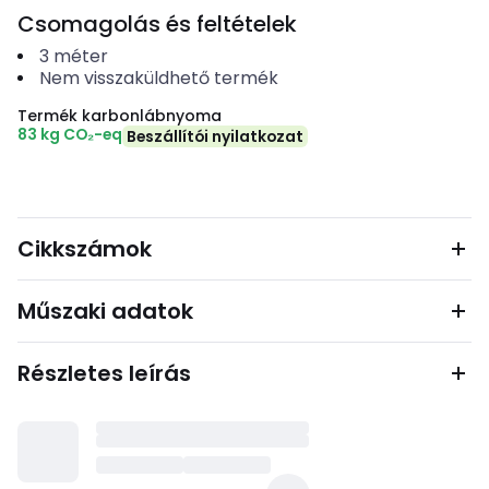
Csomagolás és feltételek
3
méter
Nem visszaküldhető termék
Termék karbonlábnyoma
83 kg CO₂-eq
Beszállítói nyilatkozat
Cikkszámok
Műszaki adatok
Részletes leírás