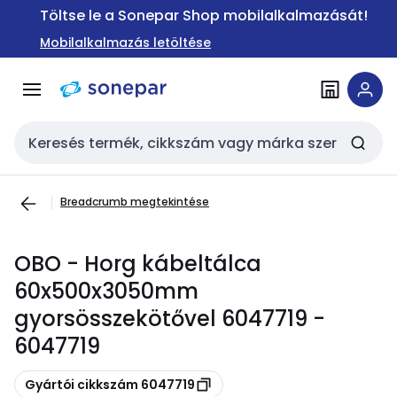
Ugrás a
Ugrás a
Töltse le a Sonepar Shop mobilalkalmazását!
navigációhoz
tartalomra
Mobilalkalmazás letöltése
Keresési bemenet
Breadcrumb megtekintése
OBO - Horg kábeltálca
60x500x3050mm
gyorsösszekötővel 6047719 -
6047719
Másolás
Gyártói cikkszám 6047719