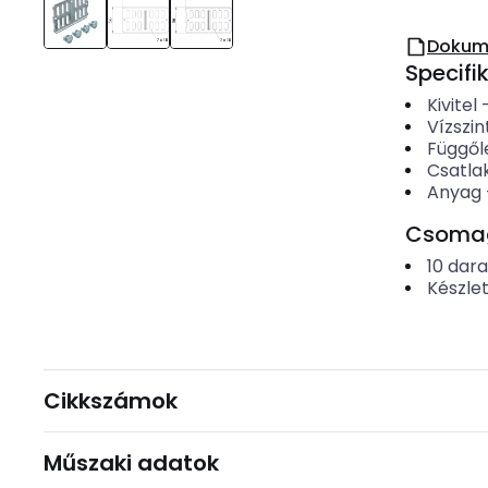
Dokum
Specifi
Kivitel
Vízszin
Függől
Csatlak
Anyag
Csomago
10
dar
Készle
Cikkszámok
Műszaki adatok