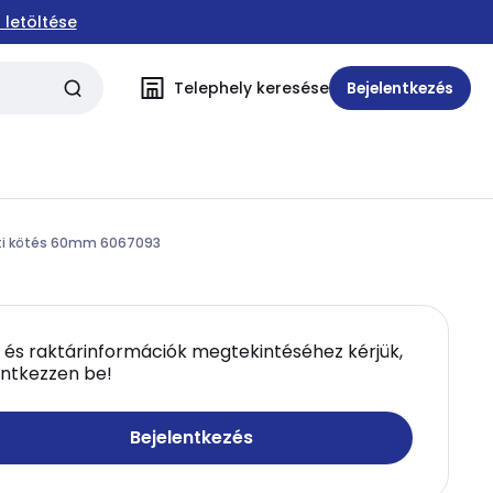
 letöltése
Telephely keresése
Bejelentkezés
nti kötés 60mm 6067093
 és raktárinformációk megtekintéséhez kérjük,
entkezzen be!
Bejelentkezés