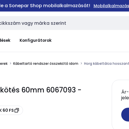
 le a Sonepar Shop mobilalkalmazását!
Mobilalkalmazás
dések
Konfigurátorok
erek
Kábeltartó rendszer összekötő idom
Horg kábeltálca hossza
i kötés 60mm 6067093 -
Ár-
jel
K 60 FS