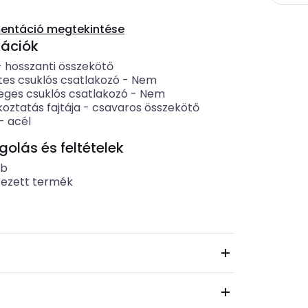
entáció megtekintése
kációk
-
hosszanti összekötő
tes csuklós csatlakozó
-
Nem
eges csuklós csatlakozó
-
Nem
oztatás fajtája
-
csavaros összekötő
-
acél
lás és feltételek
ab
tezett termék