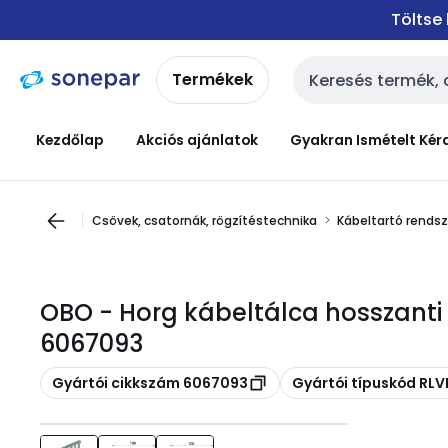
Ugrás a
Ugrás a
Töltse
navigációhoz
tartalomra
Termékek
Keresési bemenet
Kezdőlap
Akciós ajánlatok
Gyakran Ismételt Kér
Csövek, csatornák, rögzítéstechnika
Kábeltartó rendsz
OBO - Horg kábeltálca hosszant
6067093
Másolás
Másolás
Gyártói cikkszám 6067093
Gyártói típuskód RLV