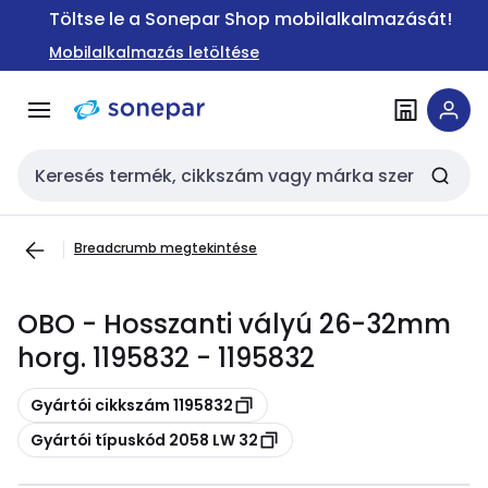
Ugrás a
Ugrás a
Töltse le a Sonepar Shop mobilalkalmazását!
navigációhoz
tartalomra
Mobilalkalmazás letöltése
Keresési bemenet
Breadcrumb megtekintése
OBO - Hosszanti vályú 26-32mm
horg. 1195832 - 1195832
Másolás
Gyártói cikkszám 1195832
Másolás
Gyártói típuskód 2058 LW 32