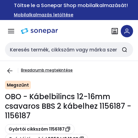
Ugrás a
Ugrás a
Töltse le a Sonepar Shop mobilalkalmazását!
navigációhoz
tartalomra
Mobilalkalmazás letöltése
Keresési bemenet
Breadcrumb megtekintése
Megszűnt
OBO - Kábelbilincs 12-16mm
csavaros BBS 2 kábelhez 1156187 -
1156187
Másolás
Gyártói cikkszám 1156187
Másolás