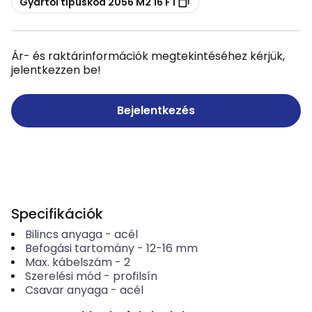
Gyártói típuskód 2056 M2 16 FT
Ár- és raktárinformációk megtekintéséhez kérjük,
jelentkezzen be!
Bejelentkezés
Specifikációk
Bilincs anyaga
-
acél
Befogási tartomány
-
12-16
mm
Max. kábelszám
-
2
Szerelési mód
-
profilsín
Csavar anyaga
-
acél