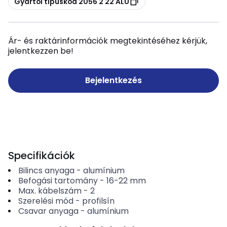
Gyártói típuskód 2056 2 22 ALU
Ár- és raktárinformációk megtekintéséhez kérjük,
jelentkezzen be!
Bejelentkezés
Specifikációk
Bilincs anyaga
-
alumínium
Befogási tartomány
-
16-22
mm
Max. kábelszám
-
2
Szerelési mód
-
profilsín
Csavar anyaga
-
alumínium