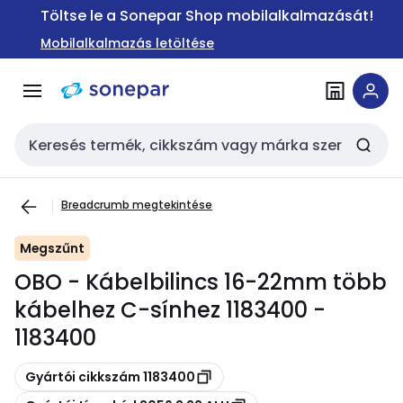
Ugrás a
Ugrás a
Töltse le a Sonepar Shop mobilalkalmazását!
navigációhoz
tartalomra
Mobilalkalmazás letöltése
Keresési bemenet
Breadcrumb megtekintése
Megszűnt
OBO - Kábelbilincs 16-22mm több
kábelhez C-sínhez 1183400 -
1183400
Másolás
Gyártói cikkszám 1183400
Másolás