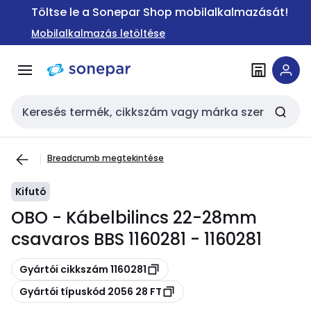
Ugrás a
Ugrás a
Töltse le a Sonepar Shop mobilalkalmazását!
navigációhoz
tartalomra
Mobilalkalmazás letöltése
Keresési bemenet
Breadcrumb megtekintése
Kifutó
OBO - Kábelbilincs 22-28mm
csavaros BBS 1160281 - 1160281
Másolás
Gyártói cikkszám 1160281
Másolás
Gyártói típuskód 2056 28 FT