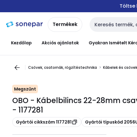
Ugrás a
Ugrás a
Töltse
navigációhoz
tartalomra
Termékek
Keresési bemenet
Kezdőlap
Akciós ajánlatok
Gyakran Ismételt Kér
Csövek, csatornák, rögzítéstechnika
Kábelek és csövek
Megszűnt
OBO - Kábelbilincs 22-28mm csav
- 1177281
Másolás
Másolás
Gyártói cikkszám 1177281
Gyártói típuskód 2056U