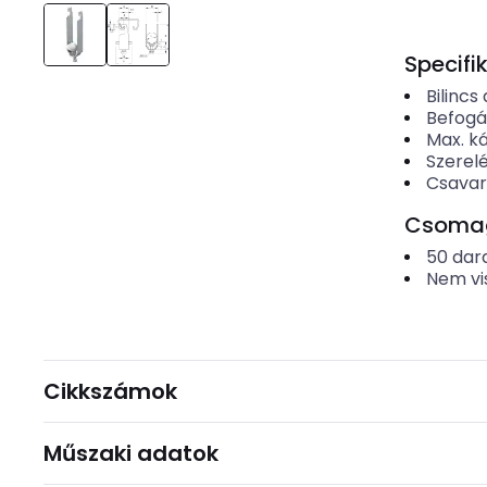
Specifi
Bilincs
Befogá
Max. k
Szerel
Csavar
Csomago
50
dar
Nem vi
Cikkszámok
Műszaki adatok