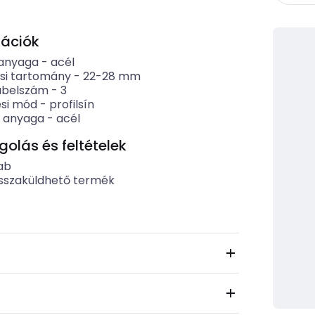
kációk
 anyaga
-
acél
si tartomány
-
22-28
mm
ábelszám
-
3
ési mód
-
profilsín
 anyaga
-
acél
lás és feltételek
ab
sszaküldhető termék