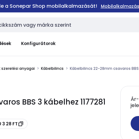
 le a Sonepar Shop mobilalkalmazását!
Mobilalkalmazás
dések
Konfigurátorok
 szerelési anyagai
Kábelbilincs
Kábelbilincs 22-28mm csavaros BBS 
Ár-
aros BBS 3 kábelhez 1177281
jel
 3 28 FT