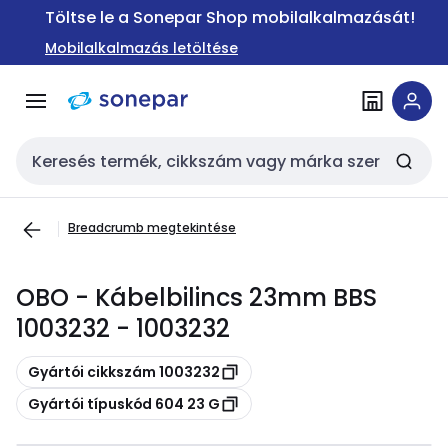
Ugrás a
Ugrás a
Töltse le a Sonepar Shop mobilalkalmazását!
navigációhoz
tartalomra
Mobilalkalmazás letöltése
Keresési bemenet
Breadcrumb megtekintése
OBO - Kábelbilincs 23mm BBS
1003232 - 1003232
Másolás
Gyártói cikkszám 1003232
Másolás
Gyártói típuskód 604 23 G