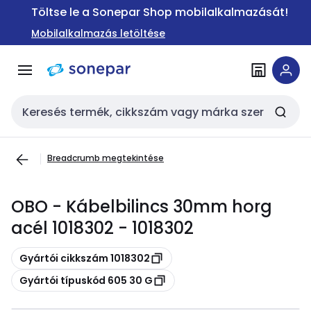
Ugrás a
Ugrás a
Töltse le a Sonepar Shop mobilalkalmazását!
navigációhoz
tartalomra
Mobilalkalmazás letöltése
Keresési bemenet
Breadcrumb megtekintése
OBO - Kábelbilincs 30mm horg
acél 1018302 - 1018302
Másolás
Gyártói cikkszám 1018302
Másolás
Gyártói típuskód 605 30 G