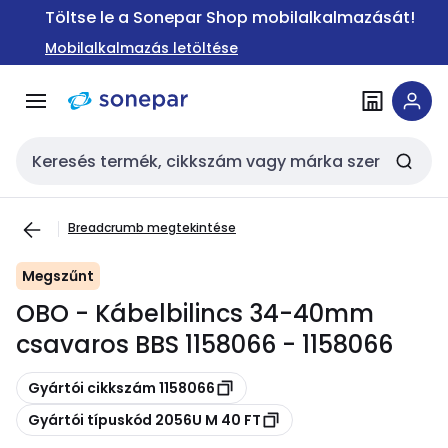
Ugrás a
Ugrás a
Töltse le a Sonepar Shop mobilalkalmazását!
navigációhoz
tartalomra
Mobilalkalmazás letöltése
Keresési bemenet
Breadcrumb megtekintése
Megszűnt
OBO - Kábelbilincs 34-40mm
csavaros BBS 1158066 - 1158066
Másolás
Gyártói cikkszám 1158066
Másolás
Gyártói típuskód 2056U M 40 FT