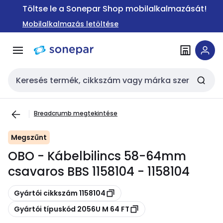
Ugrás a
Ugrás a
Töltse le a Sonepar Shop mobilalkalmazását!
navigációhoz
tartalomra
Mobilalkalmazás letöltése
Keresési bemenet
Breadcrumb megtekintése
Megszűnt
OBO - Kábelbilincs 58-64mm
csavaros BBS 1158104 - 1158104
Másolás
Gyártói cikkszám 1158104
Másolás
Gyártói típuskód 2056U M 64 FT