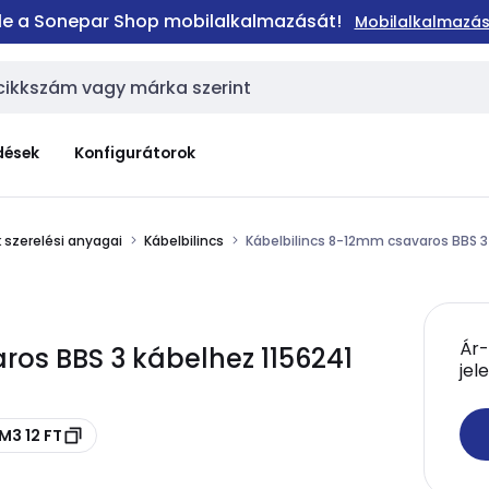
 le a Sonepar Shop mobilalkalmazását!
Mobilalkalmazás
dések
Konfigurátorok
 szerelési anyagai
Kábelbilincs
Kábelbilincs 8-12mm csavaros BBS 3
Ár-
ros BBS 3 kábelhez 1156241
jel
M3 12 FT