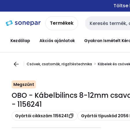
Ugrás a
Ugrás a
Töltse
navigációhoz
tartalomra
Termékek
Keresési bemenet
Kezdőlap
Akciós ajánlatok
Gyakran Ismételt Kér
Csövek, csatornák, rögzítéstechnika
Kábelek és csövek
Megszűnt
OBO - Kábelbilincs 8-12mm csava
- 1156241
Másolás
Másolás
Gyártói cikkszám 1156241
Gyártói típuskód 2056 