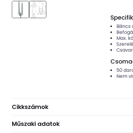
Specifi
Bilincs
Befogá
Max. k
Szerel
Csavar
Csomago
50
dar
Nem vi
Cikkszámok
Műszaki adatok