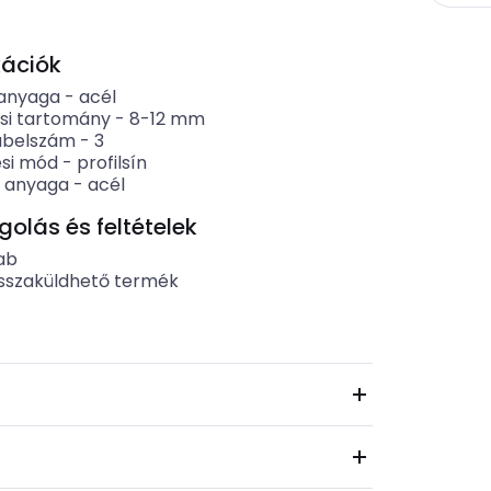
kációk
 anyaga
-
acél
si tartomány
-
8-12
mm
ábelszám
-
3
ési mód
-
profilsín
 anyaga
-
acél
lás és feltételek
ab
sszaküldhető termék