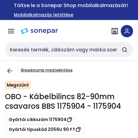
Ugrás a
Ugrás a
Töltse le a Sonepar Shop mobilalkalmazását!
navigációhoz
tartalomra
Mobilalkalmazás letöltése
Keresési bemenet
Breadcrumb megtekintése
Megszűnt
OBO - Kábelbilincs 82-90mm
csavaros BBS 1175904 - 1175904
Másolás
Gyártói cikkszám 1175904
Másolás
Gyártói típuskód 2056U 90 FT