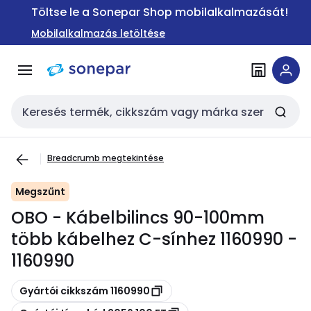
Ugrás a
Ugrás a
Töltse le a Sonepar Shop mobilalkalmazását!
navigációhoz
tartalomra
Mobilalkalmazás letöltése
Keresési bemenet
Breadcrumb megtekintése
Megszűnt
OBO - Kábelbilincs 90-100mm
több kábelhez C-sínhez 1160990 -
1160990
Másolás
Gyártói cikkszám 1160990
Másolás