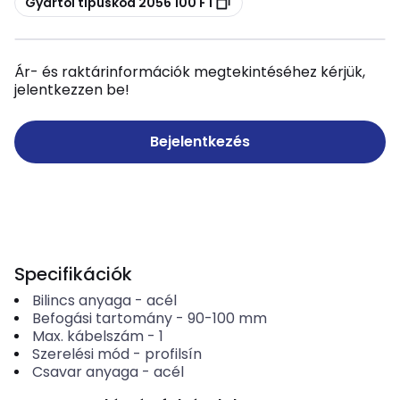
Gyártói típuskód 2056 100 FT
Ár- és raktárinformációk megtekintéséhez kérjük,
jelentkezzen be!
Bejelentkezés
Specifikációk
Bilincs anyaga
-
acél
Befogási tartomány
-
90-100
mm
Max. kábelszám
-
1
Szerelési mód
-
profilsín
Csavar anyaga
-
acél