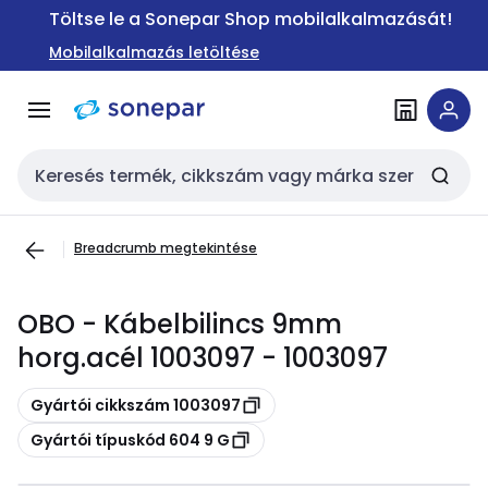
Ugrás a
Ugrás a
Töltse le a Sonepar Shop mobilalkalmazását!
navigációhoz
tartalomra
Mobilalkalmazás letöltése
Keresési bemenet
Breadcrumb megtekintése
OBO - Kábelbilincs 9mm
horg.acél 1003097 - 1003097
Másolás
Gyártói cikkszám 1003097
Másolás
Gyártói típuskód 604 9 G