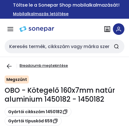
Ugrás a
Ugrás a
Töltse le a Sonepar Shop mobilalkalmazását!
navigációhoz
tartalomra
Mobilalkalmazás letöltése
Keresési bemenet
Breadcrumb megtekintése
Megszűnt
OBO - Kötegelő 160x7mm natúr
aluminium 1450182 - 1450182
Másolás
Gyártói cikkszám 1450182
Másolás
Gyártói típuskód 659