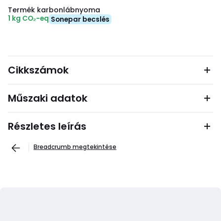
Termék karbonlábnyoma
1 kg CO₂-eq
Sonepar becslés
Cikkszámok
Műszaki adatok
Részletes leírás
Breadcrumb megtekintése