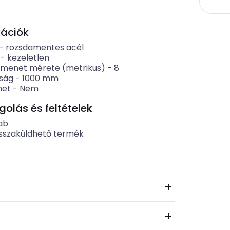
kációk
-
rozsdamentes acél
-
kezeletlen
menet mérete (metrikus)
-
8
ság
-
1000
mm
net
-
Nem
lás és feltételek
ab
sszaküldhető termék