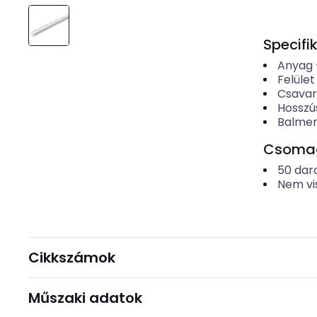
Specifi
Anyag
Felület
Csavar
Hosszú
Balme
Csomago
50
dar
Nem vi
Cikkszámok
Műszaki adatok