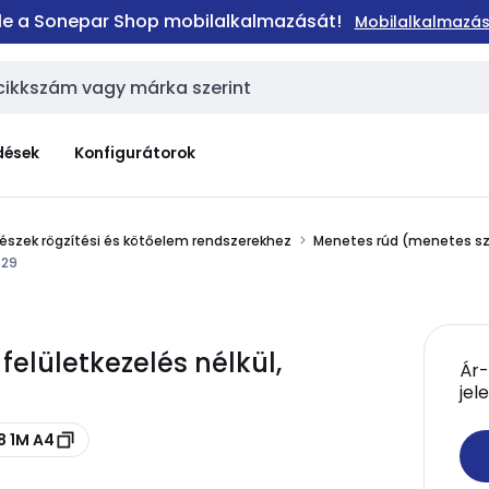
 le a Sonepar Shop mobilalkalmazását!
Mobilalkalmazás
dések
Konfigurátorok
észek rögzítési és kötőelem rendszerekhez
Menetes rúd (menetes sz
529
elületkezelés nélkül,
Ár-
jel
8 1M A4