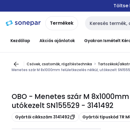
Ugrás a
Ugrás a
Töltse
navigációhoz
tartalomra
Termékek
Keresési bemenet
Kezdőlap
Akciós ajánlatok
Gyakran Ismételt Kér
Csövek, csatornák, rögzítéstechnika
Tartozékok/alkatr
Menetes szár M 8x1000mm felületkezelés nélkül, utókezelt SN155
OBO - Menetes szár M 8x1000mm f
utókezelt SN155529 - 3141492
Másolás
Másolás
Gyártói cikkszám 3141492
Gyártói típuskód TR M