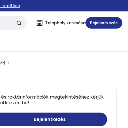
 letöltése
Telephely keresése
Bejelentkezés
ár)
 és raktárinformációk megtekintéséhez kérjük,
entkezzen be!
Bejelentkezés