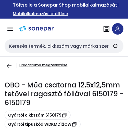
Ugrás a
Ugrás a
Töltse le a Sonepar Shop mobilalkalmazását!
navigációhoz
tartalomra
Mobilalkalmazás letöltése
Keresési bemenet
Breadcrumb megtekintése
OBO - Műa csatorna 12,5x12,5mm
tetővel ragasztó fóliával 6150179 -
6150179
Másolás
Gyártói cikkszám 6150179
Másolás
Gyártói típuskód WDKMD12CW