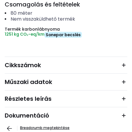
Csomagolás és feltételek
80
méter
Nem visszaküldhető termék
Termék karbonlábnyoma
1251 kg CO₂-eq/km
Sonepar becslés
Cikkszámok
Műszaki adatok
Részletes leírás
Dokumentáció
Breadcrumb megtekintése