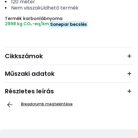
120
méter
Nem visszaküldhető termék
Termék karbonlábnyoma
2898 kg CO₂-eq/km
Sonepar becslés
Cikkszámok
Műszaki adatok
Részletes leírás
Breadcrumb megtekintése