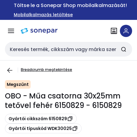
Ugrás a
Ugrás a
Töltse le a Sonepar Shop mobilalkalmazását!
navigációhoz
tartalomra
Mobilalkalmazás letöltése
Keresési bemenet
Breadcrumb megtekintése
Megszűnt
OBO - Műa csatorna 30x25mm
tetővel fehér 6150829 - 6150829
Másolás
Gyártói cikkszám 6150829
Másolás
Gyártói típuskód WDK30025