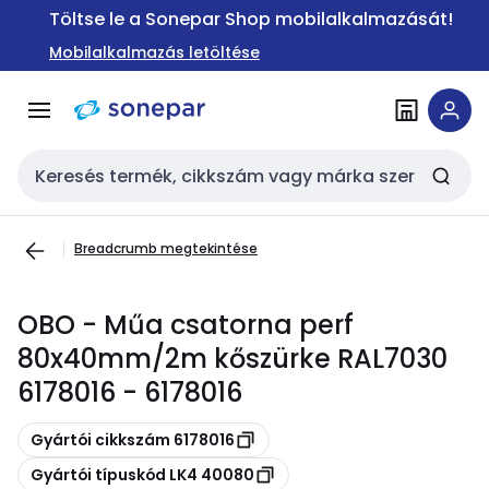
Ugrás a
Ugrás a
Töltse le a Sonepar Shop mobilalkalmazását!
navigációhoz
tartalomra
Mobilalkalmazás letöltése
Keresési bemenet
Breadcrumb megtekintése
OBO - Műa csatorna perf
80x40mm/2m kőszürke RAL7030
6178016 - 6178016
Másolás
Gyártói cikkszám 6178016
Másolás
Gyártói típuskód LK4 40080