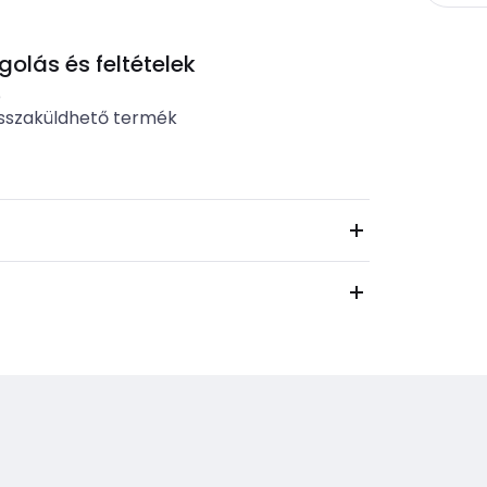
lás és feltételek
b
sszaküldhető termék