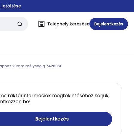
 letöltése
Telephely keresése
Bejelentkezés
rólaphoz 20mm mélységig 7426060
 és raktárinformációk megtekintéséhez kérjük,
entkezzen be!
Bejelentkezés