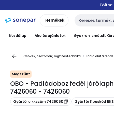
Ugrás a
Ugrás a
Töltse
navigációhoz
tartalomra
Termékek
Keresési bemenet
Kezdőlap
Akciós ajánlatok
Gyakran Ismételt Kér
Csövek, csatornák, rögzítéstechnika
Padló alatti rend
Megszűnt
OBO - Padlódoboz fedél járóla
7426060 - 7426060
Másolás
Másolás
Gyártói cikkszám 7426060
Gyártói típuskód R