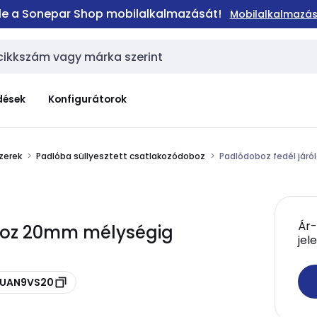
 le a Sonepar Shop mobilalkalmazását!
Mobilalkalmazás
dések
Konfigurátorok
szerek
Padlóba süllyesztett csatlakozódoboz
Padlódoboz fedél já
Ár-
phoz 20mm mélységig
jel
KSUAN9VS20