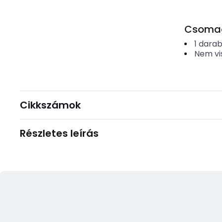
Csomago
1
dara
Nem vi
Cikkszámok
Részletes leírás