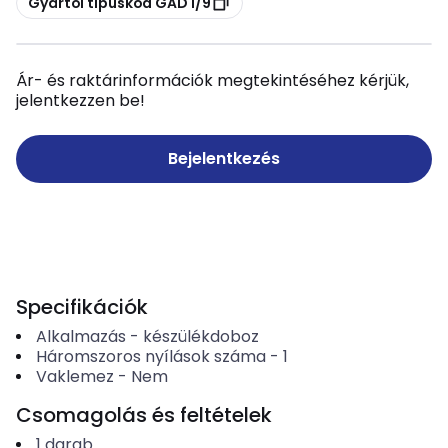
Gyártói típuskód GAD 1/9
Ár- és raktárinformációk megtekintéséhez kérjük,
jelentkezzen be!
Bejelentkezés
Specifikációk
Alkalmazás
-
készülékdoboz
Háromszoros nyílások száma
-
1
Vaklemez
-
Nem
Csomagolás és feltételek
1
darab