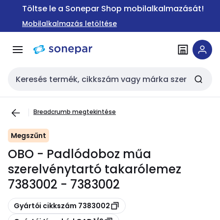
Ugrás a
Ugrás a
Töltse le a Sonepar Shop mobilalkalmazását!
navigációhoz
tartalomra
Mobilalkalmazás letöltése
Keresési bemenet
Breadcrumb megtekintése
Megszűnt
OBO - Padlódoboz műa
szerelvénytartó takarólemez
7383002 - 7383002
Másolás
Gyártói cikkszám 7383002
Másolás