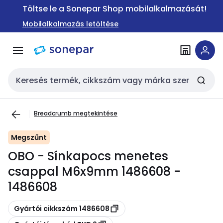
Ugrás a
Ugrás a
Töltse le a Sonepar Shop mobilalkalmazását!
navigációhoz
tartalomra
Mobilalkalmazás letöltése
Keresési bemenet
Breadcrumb megtekintése
Megszűnt
OBO - Sínkapocs menetes
csappal M6x9mm 1486608 -
1486608
Másolás
Gyártói cikkszám 1486608
Másolás