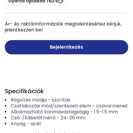
Gyártói típuskód TKD 9
Ár- és raktárinformációk megtekintéséhez kérjük,
jelentkezzen be!
Bejelentkezés
Specifikációk
Rögzítés módja
-
szorítás
Csatlakozási mód/szerkezeti elem
-
csavarmenet
Alkalmazható karimavastagságig
-
1.5-1.5
mm
Cső-/kábelátmérő
-
24-26
mm
Anyag
-
acél