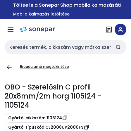
Ugrás a
Ugrás a
Töltse le a Sonepar Shop mobilalkalmazását!
navigációhoz
tartalomra
Mobilalkalmazás letöltése
Keresési bemenet
Breadcrumb megtekintése
OBO - Szerelősín C profil
20x8mm/2m horg 1105124 -
1105124
Másolás
Gyártói cikkszám 1105124
Másolás
Gyártói típuskód CL2008UP2000FS