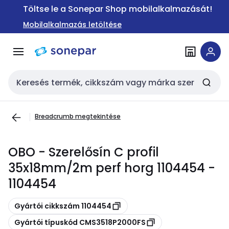
Ugrás a
Ugrás a
Töltse le a Sonepar Shop mobilalkalmazását!
navigációhoz
tartalomra
Mobilalkalmazás letöltése
Keresési bemenet
Breadcrumb megtekintése
OBO - Szerelősín C profil
35x18mm/2m perf horg 1104454 -
1104454
Másolás
Gyártói cikkszám 1104454
Másolás
Gyártói típuskód CMS3518P2000FS