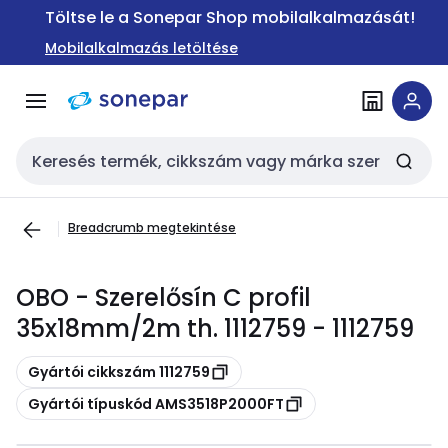
Ugrás a
Ugrás a
Töltse le a Sonepar Shop mobilalkalmazását!
navigációhoz
tartalomra
Mobilalkalmazás letöltése
Keresési bemenet
Breadcrumb megtekintése
OBO - Szerelősín C profil
35x18mm/2m th. 1112759 - 1112759
Másolás
Gyártói cikkszám 1112759
Másolás
Gyártói típuskód AMS3518P2000FT