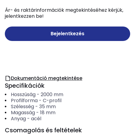
Ár- és raktárinformációk megtekintéséhez kérjük,
jelentkezzen be!
Bejelentkezés
Dokumentáció megtekintése
Specifikációk
Hosszúság
-
2000
mm
Profilforma
-
C-profil
Szélesség
-
35
mm
Magasság
-
18
mm
Anyag
-
acél
Csomagolás és feltételek