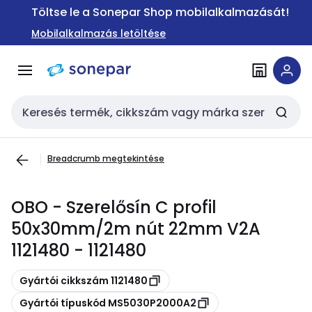
Ugrás a
Ugrás a
Töltse le a Sonepar Shop mobilalkalmazását!
navigációhoz
tartalomra
Mobilalkalmazás letöltése
Keresési bemenet
Breadcrumb megtekintése
OBO - Szerelősín C profil
50x30mm/2m nút 22mm V2A
1121480 - 1121480
Másolás
Gyártói cikkszám 1121480
Másolás
Gyártói típuskód MS5030P2000A2