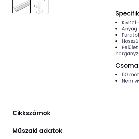
Specifi
Kivitel
Anyag
Furato
Hosszú
Felület
horganyz
Csomago
50
mét
Nem vi
Cikkszámok
Műszaki adatok