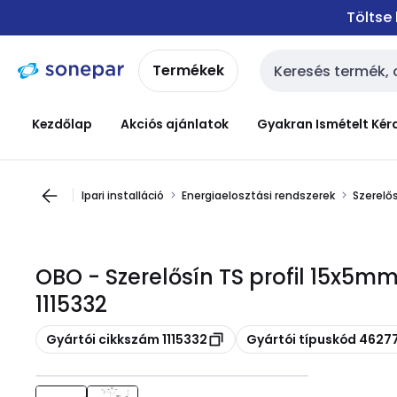
Ugrás a
Ugrás a
Töltse
navigációhoz
tartalomra
Termékek
Keresési bemenet
Kezdőlap
Akciós ajánlatok
Gyakran Ismételt Kér
Ipari installáció
Energiaelosztási rendszerek
Szerelő
OBO - Szerelősín TS profil 15x5mm
1115332
Másolás
Másolás
Gyártói cikkszám 1115332
Gyártói típuskód 4627