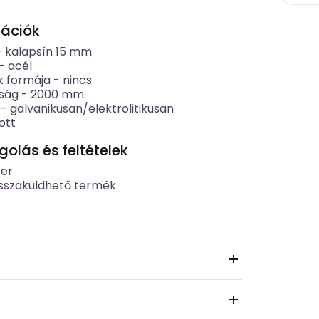
kációk
-
kalapsín 15 mm
-
acél
k formája
-
nincs
ság
-
2000
mm
-
galvanikusan/elektrolitikusan
ott
lás és feltételek
er
sszaküldhető termék