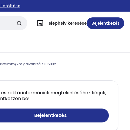
 letöltése
Telephely keresése
Bejelentkezés
l 15x5mm/2m galvanizált 1115332
 és raktárinformációk megtekintéséhez kérjük,
entkezzen be!
Bejelentkezés