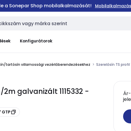
 le a Sonepar Shop mobilalkalmazását!
Mobilalkalmazás
dések
Konfigurátorok
sín/tartósín villamossági vezérlőberendezésekhez
Szerelősín TS profi
/2m galvanizált 1115332 -
Ár-
jel
7 GTP