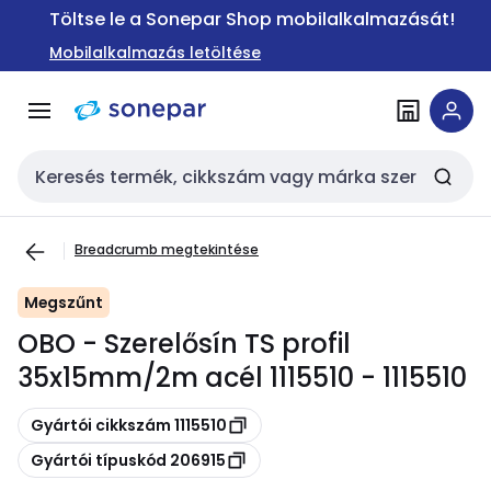
Ugrás a
Ugrás a
Töltse le a Sonepar Shop mobilalkalmazását!
navigációhoz
tartalomra
Mobilalkalmazás letöltése
Keresési bemenet
Breadcrumb megtekintése
Megszűnt
OBO - Szerelősín TS profil
35x15mm/2m acél 1115510 - 1115510
Másolás
Gyártói cikkszám 1115510
Másolás
Gyártói típuskód 206915