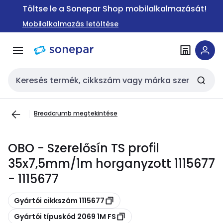
Ugrás a
Ugrás a
Töltse le a Sonepar Shop mobilalkalmazását!
navigációhoz
tartalomra
Mobilalkalmazás letöltése
Keresési bemenet
Breadcrumb megtekintése
OBO - Szerelősín TS profil
35x7,5mm/1m horganyzott 1115677
- 1115677
Másolás
Gyártói cikkszám 1115677
Másolás
Gyártói típuskód 2069 1M FS