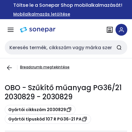
Ugrás a
Ugrás a
Töltse le a Sonepar Shop mobilalkalmazását!
navigációhoz
tartalomra
Mobilalkalmazás letöltése
Keresési bemenet
Breadcrumb megtekintése
OBO - Szűkítő műanyag PG36/21
2030829 - 2030829
Másolás
Gyártói cikkszám 2030829
Másolás
Gyártói típuskód 107 R PG36-21 PA