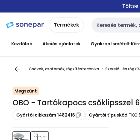
Ugrás a
Ugrás a
Töltse
navigációhoz
tartalomra
Termékek
Keresési bemenet
Kezdőlap
Akciós ajánlatok
Gyakran Ismételt Kér
Csövek, csatornák, rögzítéstechnika
Szerelő- és rögzí
Megszűnt
OBO - Tartókapocs csőklipsszel 
Másolás
Másolás
Gyártói cikkszám 1482416
Gyártói típuskód TKC 