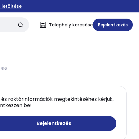
 letöltése
Telephely keresése
Bejelentkezés
2416
 és raktárinformációk megtekintéséhez kérjük,
entkezzen be!
Bejelentkezés