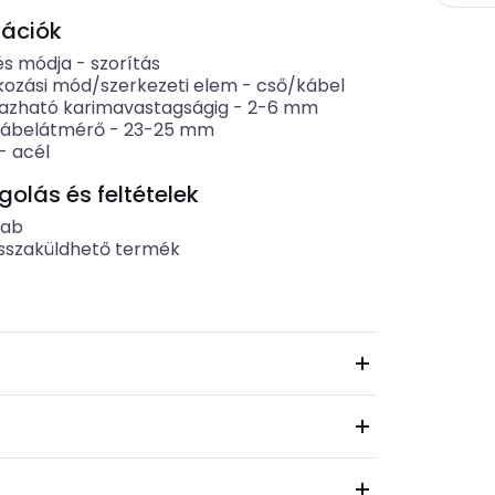
kációk
és módja
-
szorítás
kozási mód/szerkezeti elem
-
cső/kábel
azható karimavastagságig
-
2-6
mm
kábelátmérő
-
23-25
mm
-
acél
lás és feltételek
rab
sszaküldhető termék