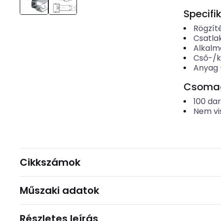
Specifi
Rögzít
Csatla
Alkalm
Cső-/
Anyag
Csomago
100
da
Nem vi
Cikkszámok
Műszaki adatok
Részletes leírás