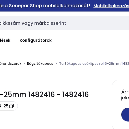
 le a Sonepar Shop mobilalkalmazását!
Mobilalkalmazás
dések
Konfigurátorok
tőrendszerek
Rögzítőkapocs
Tartókapocs csőklipsszel 6-25mm 148
Ár-
6-25mm 1482416 - 1482416
jel
6-25