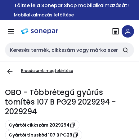
Ugrás a
Ugrás a
Töltse le a Sonepar Shop mobilalkalmazását!
navigációhoz
tartalomra
Mobilalkalmazás letöltése
Keresési bemenet
Breadcrumb megtekintése
OBO - Többrétegű gyűrűs
tömítés 107 B PG29 2029294 -
2029294
Másolás
Gyártói cikkszám 2029294
Másolás
Gyártói típuskód 107 B PG29