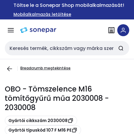
Ugrás a
Ugrás a
Töltse le a Sonepar Shop mobilalkalmazását!
navigációhoz
tartalomra
Mobilalkalmazás letöltése
Keresési bemenet
Breadcrumb megtekintése
OBO - Tömszelence M16
tömítőgyűrű műa 2030008 -
2030008
Másolás
Gyártói cikkszám 2030008
Másolás
Gyártói típuskód 107 F M16 PE