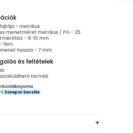
kációk
ajtája
-
metrikus
es menetméret metrikus / PG
-
25
átmérőhöz
-
8-10
mm
-
fém
menet hossza
-
7
mm
lás és feltételek
ab
sszaküldhető termék
arbonlábnyoma
eq
Sonepar becslés