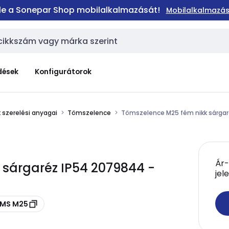
 le a Sonepar Shop mobilalkalmazását!
Mobilalkalmazás
dések
Konfigurátorok
 szerelési anyagai
Tömszelence
Tömszelence M25 fém nikk sárga
Ár-
 sárgaréz IP54 2079844 -
jel
0 MS M25