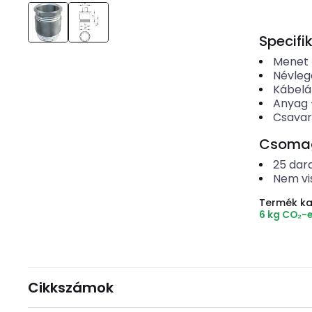
Specifi
Menet f
Névleg
Kábel
Anyag
Csavar
Csomago
25
dar
Nem vi
Termék k
6 kg CO₂-
Cikkszámok