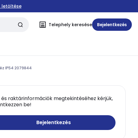
 letöltése
Telephely keresése
Bejelentkezés
réz IP54 2079844
 és raktárinformációk megtekintéséhez kérjük,
entkezzen be!
Bejelentkezés