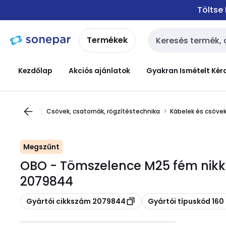
Ugrás a
Ugrás a
Töltse
navigációhoz
tartalomra
Termékek
Keresési bemenet
Kezdőlap
Akciós ajánlatok
Gyakran Ismételt Kér
Csövek, csatornák, rögzítéstechnika
Kábelek és csövek
Megszűnt
OBO - Tömszelence M25 fém nikk
2079844
Másolás
Másolás
Gyártói cikkszám 2079844
Gyártói típuskód 16