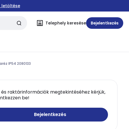
 letöltése
Telephely keresése
Bejelentkezés
aréz IP54 2080133
 és raktárinformációk megtekintéséhez kérjük,
entkezzen be!
Bejelentkezés