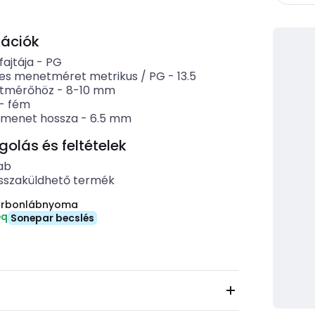
kációk
ajtája
-
PG
es menetméret metrikus / PG
-
13.5
átmérőhöz
-
8-10
mm
-
fém
menet hossza
-
6.5
mm
lás és feltételek
ab
sszaküldhető termék
arbonlábnyoma
eq
Sonepar becslés