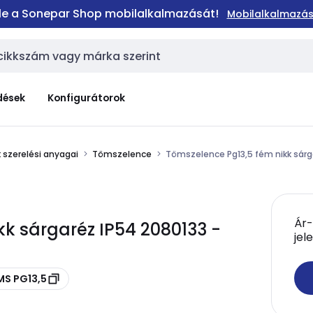
 le a Sonepar Shop mobilalkalmazását!
Mobilalkalmazás
dések
Konfigurátorok
 szerelési anyagai
Tömszelence
Tömszelence Pg13,5 fém nikk sárg
Ár-
k sárgaréz IP54 2080133 -
jel
MS PG13,5