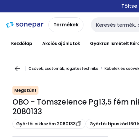
Ugrás a
Ugrás a
Töltse
navigációhoz
tartalomra
Termékek
Keresési bemenet
Kezdőlap
Akciós ajánlatok
Gyakran Ismételt Kér
Csövek, csatornák, rögzítéstechnika
Kábelek és csövek
Megszűnt
OBO - Tömszelence Pg13,5 fém nik
2080133
Másolás
Másolás
Gyártói cikkszám 2080133
Gyártói típuskód 160 