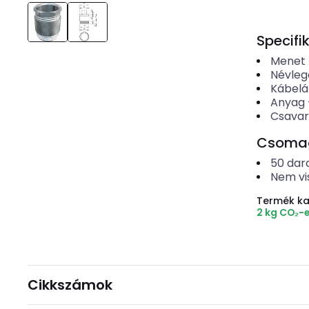
Specifi
Menet f
Névleg
Kábel
Anyag
Csavar
Csomago
50
dar
Nem vi
Termék k
2 kg CO₂-
Cikkszámok