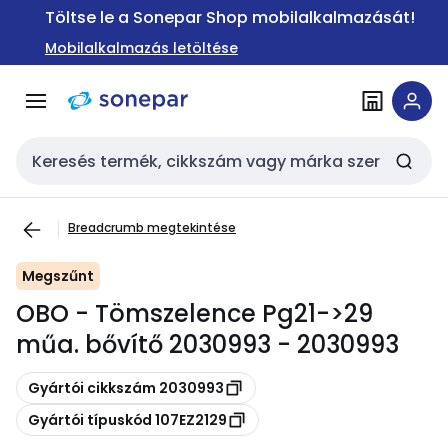
Ugrás a
Ugrás a
Töltse le a Sonepar Shop mobilalkalmazását!
navigációhoz
tartalomra
Mobilalkalmazás letöltése
Keresési bemenet
Breadcrumb megtekintése
Megszűnt
OBO - Tömszelence Pg21->29
műa. bővítő 2030993 - 2030993
Másolás
Gyártói cikkszám 2030993
Másolás
Gyártói típuskód 107EZ2129