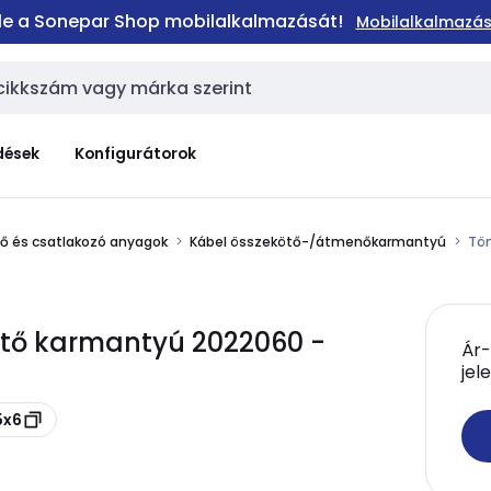
 le a Sonepar Shop mobilalkalmazását!
Mobilalkalmazás
dések
Konfigurátorok
elő és csatlakozó anyagok
Kábel összekötő-/átmenőkarmantyú
Töm
tő karmantyú 2022060 -
Ár-
jel
5x6