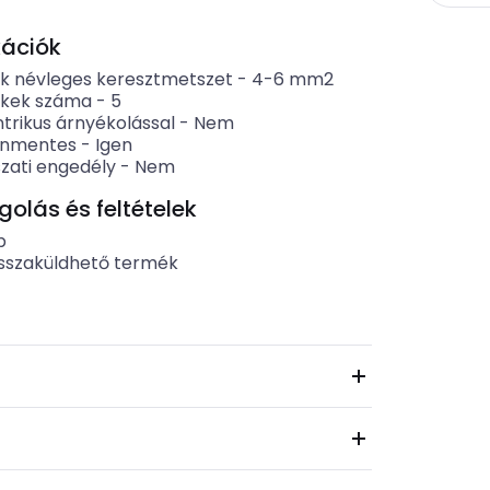
kációk
k névleges keresztmetszet
-
4-6
mm2
kek száma
-
5
trikus árnyékolással
-
Nem
énmentes
-
Igen
zati engedély
-
Nem
lás és feltételek
b
sszaküldhető termék