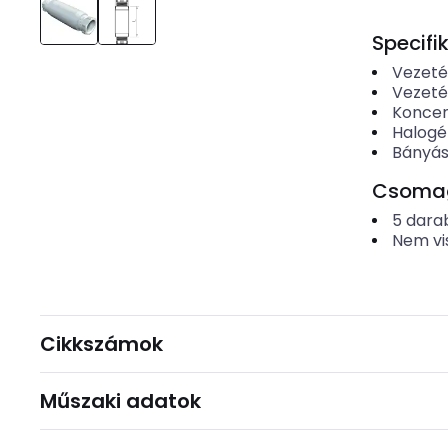
Specifi
Vezeté
Vezeté
Koncen
Halog
Bányás
Csomago
5
dara
Nem vi
Cikkszámok
Műszaki adatok