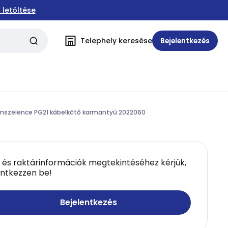
 letöltése
Telephely keresése
Bejelentkezés
szelence PG21 kábelkötő karmantyú 2022060
 és raktárinformációk megtekintéséhez kérjük,
entkezzen be!
Bejelentkezés