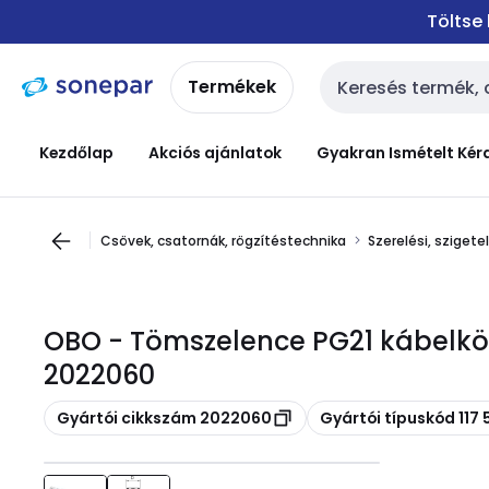
Ugrás a
Ugrás a
Töltse
navigációhoz
tartalomra
Termékek
Keresési bemenet
Kezdőlap
Akciós ajánlatok
Gyakran Ismételt Kér
Csövek, csatornák, rögzítéstechnika
Szerelési, sziget
OBO - Tömszelence PG21 kábelkö
2022060
Másolás
Másolás
Gyártói cikkszám 2022060
Gyártói típuskód 117 