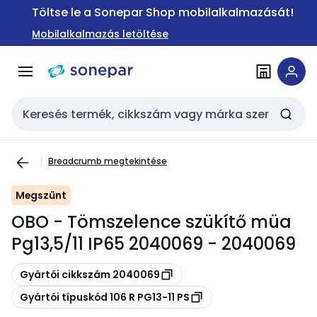
Ugrás a
Ugrás a
Töltse le a Sonepar Shop mobilalkalmazását!
navigációhoz
tartalomra
Mobilalkalmazás letöltése
Keresési bemenet
Breadcrumb megtekintése
Megszűnt
OBO - Tömszelence szükítő müa
Pg13,5/11 IP65 2040069 - 2040069
Másolás
Gyártói cikkszám 2040069
Másolás
Gyártói típuskód 106 R PG13-11 PS